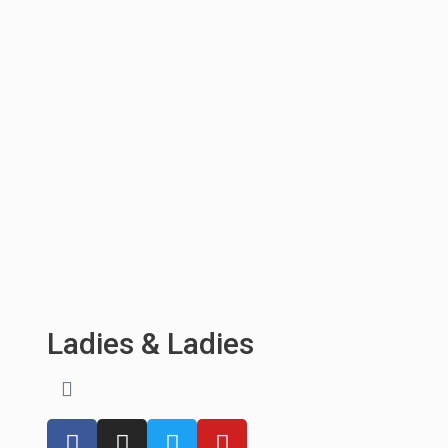
Ladies & Ladies
F
I
T
Y