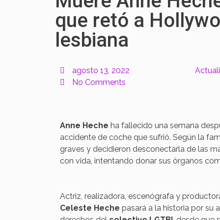
Muere Anne Heche,
que retó a Hollywo
lesbiana
agosto 13, 2022
Actual
No Comments
Anne Heche
ha fallecido una semana desp
accidente de coche que sufrió. Según la fami
graves y decidieron desconectarla de las m
con vida, intentando donar sus órganos com
Actriz, realizadora, escenógrafa y producto
Celeste Heche
pasará a la historia por su 
derechos del
colectivo LGTBI
, desde que s