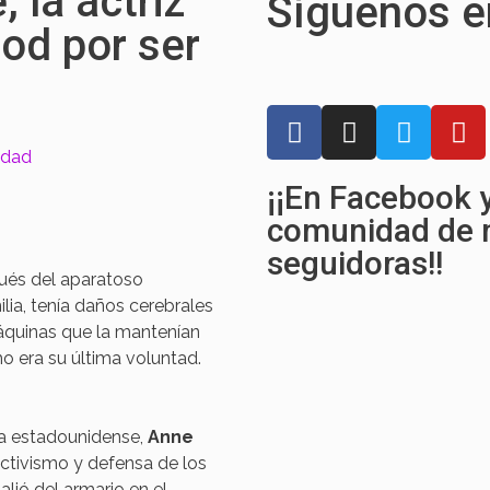
 la actriz
Síguenos e
od por ser
F
I
T
Y
a
n
w
o
idad
c
s
i
u
¡¡En Facebook
e
t
t
t
b
a
t
u
comunidad de
o
g
e
b
seguidoras!!
o
r
r
e
ués del aparatoso
k
a
lia, tenía daños cerebrales
m
áquinas que la mantenían
o era su última voluntad.
ra estadounidense,
Anne
activismo y defensa de los
alió del armario en el