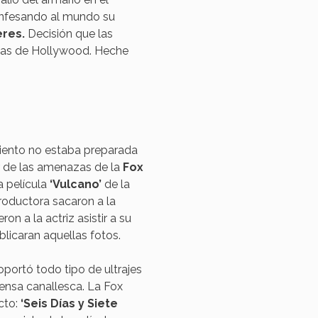
nfesando al mundo su
eres.
Decisión que las
icas de Hollywood. Heche
imiento no estaba preparada
r de las amenazas de la
Fox
a película
‘Vulcano’
de la
roductora sacaron a la
ron a la actriz asistir a su
blicaran aquellas fotos.
portó todo tipo de ultrajes
rensa canallesca. La Fox
cto:
‘
Seis Días y Siete