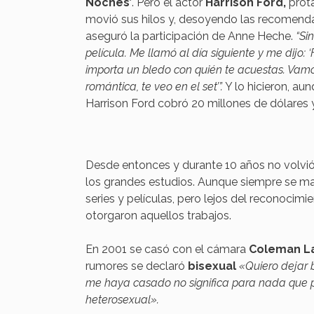
Noches’
. Pero el actor
Harrison Ford
,
prota
movió sus hilos y, desoyendo las recomenda
aseguró la participación de Anne Heche.
“Si
película. Me llamó al día siguiente y me dijo:
importa un bledo con quién te acuestas. Vam
romántica, te veo en el set’”.
Y lo hicieron, aun
Harrison Ford cobró 20 millones de dólares y 
Desde entonces y durante 10 años no volvió
los grandes estudios. Aunque siempre se ma
series y películas, pero lejos del reconocimie
otorgaron aquellos trabajos.
En 2001 se casó con el cámara
Coleman L
rumores se declaró
bisexual
«Quiero dejar 
me haya casado no significa para nada que
heterosexual».